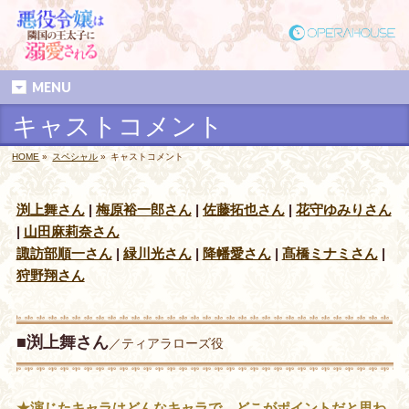
MENU
キャストコメント
HOME
»
スペシャル
»
キャストコメント
渕上舞さん
|
梅原裕一郎さん
|
佐藤拓也さん
|
花守ゆみりさん
|
山田麻莉奈さん
諏訪部順一さん
|
緑川光さん
|
降幡愛さん
|
髙橋ミナミさん
|
狩野翔さん
■渕上舞さん
／ティアラローズ役
★演じたキャラはどんなキャラで、どこがポイントだと思わ