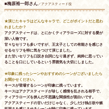
■梅原裕一郎さん
／アクアスティード役
★演じたキャラはどんなキャラで、どこがポイントだと思わ
れましたか？
アクアスティードは、とにかくティアラローズに対する愛が
深い人物です。
甘々なセリフも多いですが、王太子としての有能さを感じさ
せるセリフを特に気をつけて演じました。
また甘いセリフも口説き台詞になり過ぎず、純粋に思ってい
ることを口にしているという雰囲気を大切にしました。
★印象に残ったシーンやおすすめのシーンがございましたら
お聞かせください。
キースが登場するシーンが印象に残っています。
キースはアクアスティードが珍しく感情を乱される相手で、
ティアラローズを挟んだ不思議な関係性が面白いです。
アクアスティードの甘いだけじゃなく、少しだけ独占欲や嫉
妬深さを感じさせるシーンが特に印象に残っています。