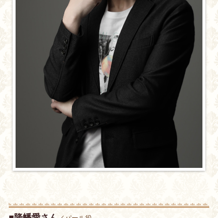
■降幡愛さん
／パール役