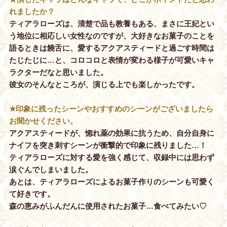
れましたか？
ティアラローズは、清楚で品も教養もある、まさに王妃とい
う地位に相応しい女性なのですが、大好きなお菓子のことを
語るときは饒舌に、愛するアクアスティードと過ごす時間は
たじたじに…と、コロコロと表情が変わる様子が可愛いキャ
ラクターだなと思いました。
彼女のそんなところが、演じる上でも楽しかったです。
★印象に残ったシーンやおすすめのシーンがございましたら
お聞かせください。
アクアスティードが、惚れ薬の効果に抗うため、自分自身に
ナイフを突き刺すシーンが衝撃的で印象に残りました…！
ティアラローズに対する愛を強く感じて、収録中には思わず
涙ぐんでしまいました。
あとは、ティアラローズによるお菓子作りのシーンも可愛く
て好きです。
森の恵みがふんだんに使用されたお菓子…食べてみたい♡