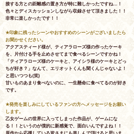
接する方との距離感の置き方が特に難しかったですね…！
色々とディスカッションしながら収録させて頂きました！！
非常に楽しかったです！！
★印象に残ったシーンやおすすめのシーンがございましたら
お聞かせください。
アクアスティード様が、ティアラローズ様の作ったケーキ
を、片付ける手を止めさせてまで食べるシーンですかね！
「ティアラローズ様のケーキと、アイシラ様のケーキとどっ
ちが好き？」なんて、エリオットくんも聞くんじゃないよ！
と思いつつも(笑)
甘いものあまり食べないのに、一生懸命に食べてるのが好き
です。
★発売を楽しみにしているファンの方へメッセージをお願い
します。
乙女ゲームの世界に入ってしまった作品が、ゲームにな
る！！というのが僕的に新感覚で、面白いんですよね！！
原作から応援している皆さまにも楽しんで頂けると思いま