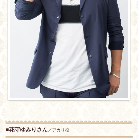
■花守ゆみりさん
／アカリ役