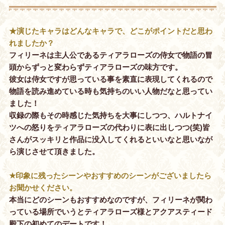
★演じたキャラはどんなキャラで、どこがポイントだと思わ
れましたか？
フィリーネは主人公であるティアラローズの侍女で物語の冒
頭からずっと変わらずティアラローズの味方です。
彼女は侍女ですが思っている事を素直に表現してくれるので
物語を読み進めている時も気持ちのいい人物だなと思ってい
ました！
収録の際もその時感じた気持ちを大事にしつつ、ハルトナイ
ツへの怒りをティアラローズの代わりに表に出しつつ(笑)皆
さんがスッキリと作品に没入してくれるといいなと思いなが
ら演じさせて頂きました。
★印象に残ったシーンやおすすめのシーンがございましたら
お聞かせください。
本当にどのシーンもおすすめなのですが、フィリーネが関わ
っている場所でいうとティアラローズ様とアクアスティード
殿下の初めてのデートです！